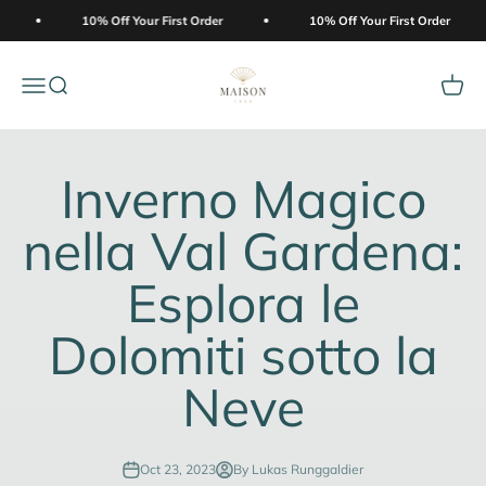
Skip to content
10% Off Your First Order
10% Off Your First Order
MONDO DOLOMITI
Menu
Search
Cart
Inverno Magico
nella Val Gardena:
Esplora le
Dolomiti sotto la
Neve
Oct 23, 2023
By Lukas Runggaldier