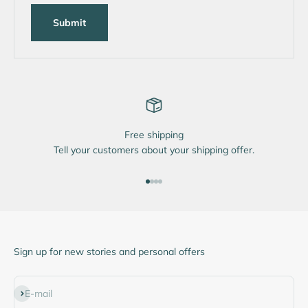
Submit
Free shipping
Tell your customers about your shipping offer.
Go to item 1
Go to item 2
Go to item 3
Go to item 4
Sign up for new stories and personal offers
Subscribe
E-mail